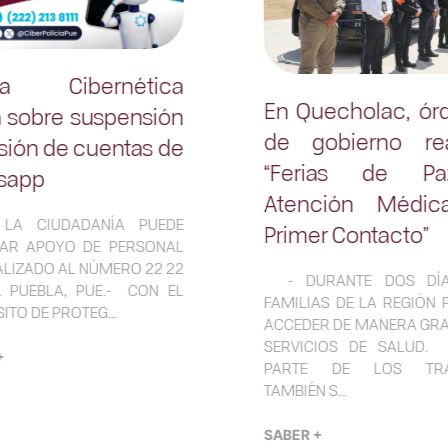
cía Cibernética
En Quecholac, ór
a sobre suspensión
de gobierno rea
isión de cuentas de
“Ferias de P
sapp
Atención Médi
A CIUDADANÍA PUEDE
Primer Contacto”
TAR APOYO DE PERSONAL
ALIZADO AL NÚMERO 22 22
- DURANTE DOS DÍA
11. PUEBLA, PUE.- CON EL
FAMILIAS DE LA REGIÓN
TO DE PROTEG...
ACCEDER DE MANERA GRA
SERVICIOS DE SALUD.
+
PARTE DE LOS TRA
TAMBIÉN S...
SABER +