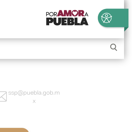
ssp@puebla.gob.m
x