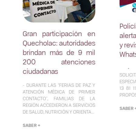
Poli
Gran participación en
alert
Quecholac: autoridades
y rev
brindan más de 9 mil
What
200 atenciones
•⁠ ⁠L
ciudadanas
SOLICI
ESPECI
- DURANTE LAS “FERIAS DE PAZ Y
13 81 
ATENCIÓN MÉDICA DE PRIMER
PROPÓSI
CONTACTO”, FAMILIAS DE LA
REGIÓN ACCEDIERON A SERVICIOS
SABER 
DE SALUD, NUTRICIÓN Y ORIENTA...
SABER +