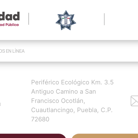
S EN LÍNEA
Periférico Ecológico Km. 3.5
Antiguo Camino a San
Francisco Ocotlán,
3
Cuautlancingo, Puebla, C.P.
72680