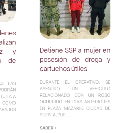
denes
lizan
Detiene SSP a mujer en
az y
posesión de droga y
ca de
cartuchos útiles
DURANTE EL OPERATIVO, SE
S, LAS
ASEGURÓ UN VEHÍCULO
 PODRÁN
RELACIONADO CON UN ROBO
TUITA A
OCURRIDO EN DÍAS ANTERIORES
 -COMO
EN PLAZA MAZARIK. CIUDAD DE
BAJOS
PUEBLA, PUE.-...
SABER +