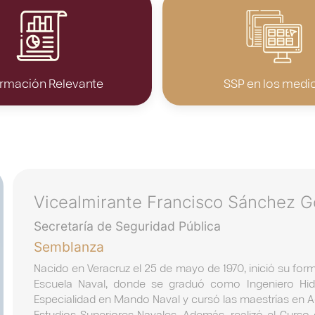
ormación Relevante
SSP en los medi
Vicealmirante Francisco Sánchez G
Secretaría de Seguridad Pública
Semblanza
Nacido en Veracruz el 25 de mayo de 1970, inició su formac
Escuela Naval, donde se graduó como Ingeniero Hid
Especialidad en Mando Naval y cursó las maestrías en A
Estudios Superiores Navales. Además, realizó el Curso 